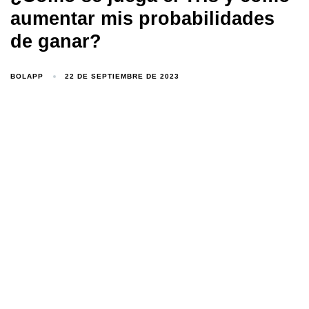
aumentar mis probabilidades
de ganar?
BOLAPP
22 DE SEPTIEMBRE DE 2023