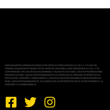
WWW.BOLAPP.MX OPERADA EN MEXICO POR PRODUCCIONES MÓVILES S.A. DE C.V., TITULAR DEL
PERMISO DGAJS/SCEVF/P-06/2005-TER EN UNIÓN DE UNOCAPALI LA PAZ OPERADORA S.A. DE C.V. DE
CONFORMIDAD CON LOS OFICIOS DGJS/1580/2021 Y DGJS/DCRCA/2772/2021. JUEGOS PROHIBIDOS PARA
MENORES DE EDAD, JUEGUE RESPONSABLEMENTE, NO OLVIDE QUE EL PRINCIPAL PROPÓSITO ES LA
RECREACIÓN, DIVERSIÓN Y ESPARCIMIENTO. JUEGOS DE APUESTAS PROHIBIDOS PARA MENORES DE
EDAD. JUEGA RESPONSABLEMENTE. NO OLVIDES QUE LOS PROPÓSITOS SON EL ENTRETENIMIENTO, LA
DIVERSIÓN Y EL ESPARCIMIENTO.