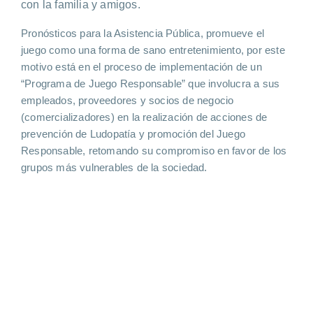
con la familia y amigos.
Pronósticos para la Asistencia Pública, promueve el
juego como una forma de sano entretenimiento, por este
motivo está en el proceso de implementación de un
“Programa de Juego Responsable” que involucra a sus
empleados, proveedores y socios de negocio
(comercializadores) en la realización de acciones de
prevención de Ludopatía y promoción del Juego
Responsable, retomando su compromiso en favor de los
grupos más vulnerables de la sociedad.