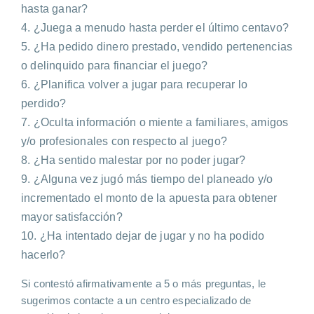
hasta ganar?
¿Juega a menudo hasta perder el último centavo?
¿Ha pedido dinero prestado, vendido pertenencias
o delinquido para financiar el juego?
¿Planifica volver a jugar para recuperar lo
perdido?
¿Oculta información o miente a familiares, amigos
y/o profesionales con respecto al juego?
¿Ha sentido malestar por no poder jugar?
¿Alguna vez jugó más tiempo del planeado y/o
incrementado el monto de la apuesta para obtener
mayor satisfacción?
¿Ha intentado dejar de jugar y no ha podido
hacerlo?
Si contestó afirmativamente a 5 o más preguntas, le
sugerimos contacte a un centro especializado de