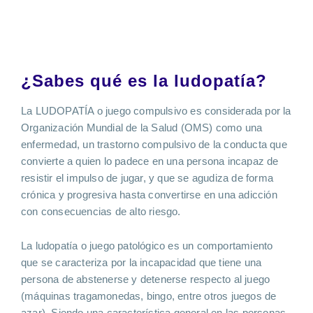
¿Sabes qué es la ludopatía?
La LUDOPATÍA o juego compulsivo es considerada por la
Organización Mundial de la Salud (OMS) como una
enfermedad, un trastorno compulsivo de la conducta que
convierte a quien lo padece en una persona incapaz de
resistir el impulso de jugar, y que se agudiza de forma
crónica y progresiva hasta convertirse en una adicción
con consecuencias de alto riesgo.
La ludopatía o juego patológico es un comportamiento
que se caracteriza por la incapacidad que tiene una
persona de abstenerse y detenerse respecto al juego
(máquinas tragamonedas, bingo, entre otros juegos de
azar). Siendo una característica general en las personas