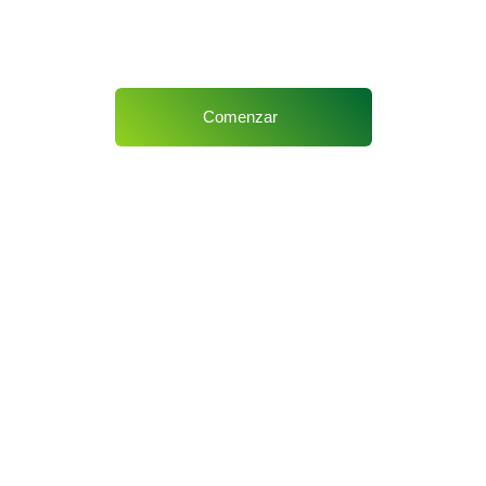
únicas.
Comenzar