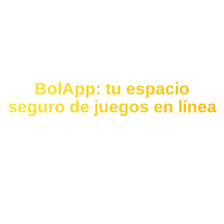
BolApp: tu espacio
seguro de juegos en línea
Nos enorgullece ser una plataforma de apuestas en
línea de confianza y emoción. Con una sólida
regulación y autorización por parte de las
autoridades de gobernación, ofrecemos a nuestros
usuarios la oportunidad de participar en
emocionantes juegos de azar, donde la suerte y la
diversión se combinan para crear experiencias