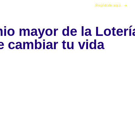
Juega tus números favoritos de manera segura.
Regístrate aquí.
mio mayor de la Loterí
Bola Tris
Conócenos
Ayuda
Blog
 cambiar tu vida