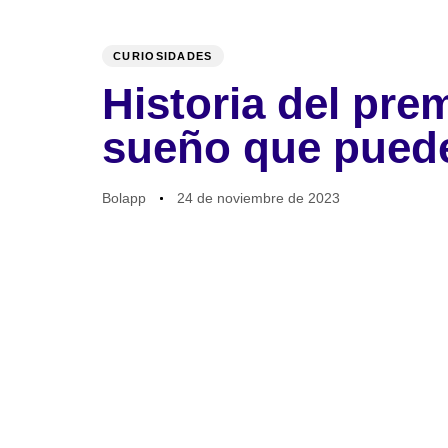
PUBLISHED
Author
Published
IN:
on:
CURIOSIDADES
Historia del pre
Inicio
Bola Móvil
sueño que puede
Bolapp
24 de noviembre de 2023